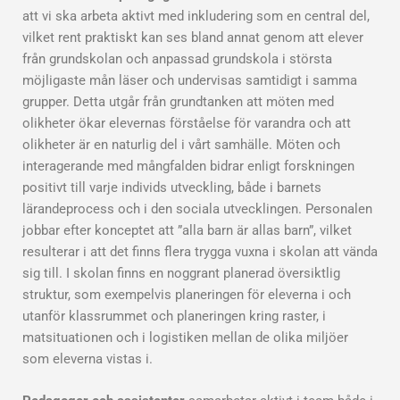
att vi ska arbeta aktivt med inkludering som en central del,
vilket rent praktiskt kan ses bland annat genom att elever
från grundskolan och anpassad grundskola i största
möjligaste mån läser och undervisas samtidigt i samma
grupper. Detta utgår från grundtanken att möten med
olikheter ökar elevernas förståelse för varandra och att
olikheter är en naturlig del i vårt samhälle. Möten och
interagerande med mångfalden bidrar enligt forskningen
positivt till varje individs utveckling, både i barnets
lärandeprocess och i den sociala utvecklingen. Personalen
jobbar efter konceptet att ”alla barn är allas barn”, vilket
resulterar i att det finns flera trygga vuxna i skolan att vända
sig till. I skolan finns en noggrant planerad översiktlig
struktur, som exempelvis planeringen för eleverna i och
utanför klassrummet och planeringen kring raster, i
matsituationen och i logistiken mellan de olika miljöer
som eleverna vistas i.