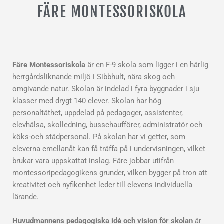
FÄRE MONTESSORISKOLA
Färe Montessoriskola
är en F-9 skola som ligger i en härlig
herrgårdsliknande miljö i Sibbhult, nära skog och
omgivande natur. Skolan är indelad i fyra byggnader i sju
klasser med drygt 140 elever. Skolan har hög
personaltäthet, uppdelad på pedagoger, assistenter,
elevhälsa, skolledning, busschaufförer, administratör och
köks-och städpersonal. På skolan har vi getter, som
eleverna emellanåt kan få träffa på i undervisningen, vilket
brukar vara uppskattat inslag. Färe jobbar utifrån
montessoripedagogikens grunder, vilken bygger på tron att
kreativitet och nyfikenhet leder till elevens individuella
lärande.
Huvudmannens pedagogiska idé och vision för skolan
är