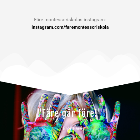
Färe montessoriskolas instagram:
instagram.com/faremontessoriskola
"Färe går före!"
– Bror Färe