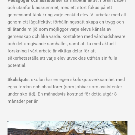
Pedagoger och assistenter
samarbetar aktivt i team både i
och utanför klassrummet, med ett stort fokus på ett
gemensamt tänk kring varje enskild elev. Vi arbetar med att
genom ett lågaffektivt förhållningssätt skapa en trygg och
tillåtande miljö som möjliggör varje elevs känsla av
gemenskap och lika värde. Kontakten med vårdnadshavare
och det omgivande samhället, samt att ta med aktuell
forskning i vårt arbete är viktiga delar för att
säkerhetsställa att varje elev utvecklas utifrån sin fulla
potential.
Skolskjuts
: skolan har en egen skolskjutsverksamhet med
egna fordon och chaufförer (som jobbar som assistenter
under skoltid). En månadsvis kostnad för detta utgår 8
månader per år.